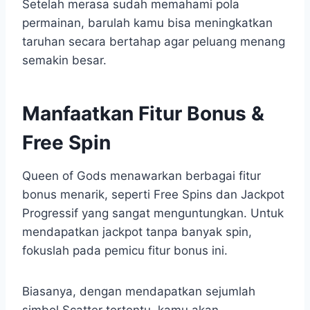
Setelah merasa sudah memahami pola
permainan, barulah kamu bisa meningkatkan
taruhan secara bertahap agar peluang menang
semakin besar.
Manfaatkan Fitur Bonus &
Free Spin
Queen of Gods menawarkan berbagai fitur
bonus menarik, seperti Free Spins dan Jackpot
Progressif yang sangat menguntungkan. Untuk
mendapatkan jackpot tanpa banyak spin,
fokuslah pada pemicu fitur bonus ini.
Biasanya, dengan mendapatkan sejumlah
simbol Scatter tertentu, kamu akan