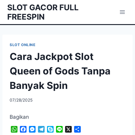
Skip
SLOT GACOR FULL
to
FREESPIN
content
SLOT ONLINE
Cara Jackpot Slot
Queen of Gods Tanpa
Banyak Spin
07/28/2025
Bagikan
W
F
M
T
S
L
X
S