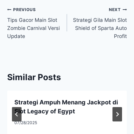
Post
PREVIOUS
NEXT
Tips Gacor Main Slot
Strategi Gila Main Slot
navigation
Zombie Carnival Versi
Shield of Sparta Auto
Update
Profit
Similar Posts
Strategi Ampuh Menang Jackpot di
Slot Legacy of Egypt
07/28/2025