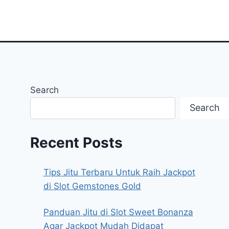
Search
Search
Recent Posts
Tips Jitu Terbaru Untuk Raih Jackpot
di Slot Gemstones Gold
Panduan Jitu di Slot Sweet Bonanza
Agar Jackpot Mudah Didapat