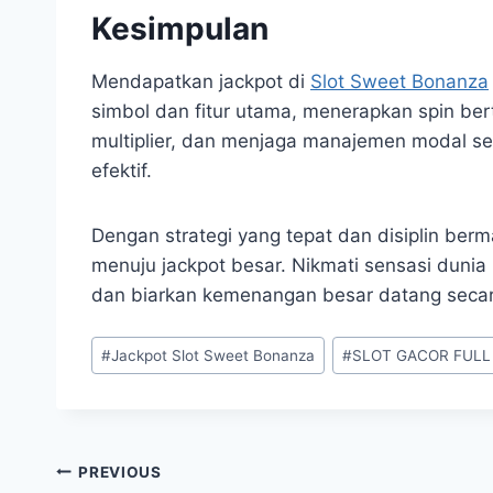
Kesimpulan
Mendapatkan jackpot di
Slot Sweet Bonanza
simbol dan fitur utama, menerapkan spin be
multiplier, dan menjaga manajemen modal ser
efektif.
Dengan strategi yang tepat dan disiplin berm
menuju jackpot besar. Nikmati sensasi duni
dan biarkan kemenangan besar datang secar
Post
#
Jackpot Slot Sweet Bonanza
#
SLOT GACOR FULL
Tags:
Post
PREVIOUS