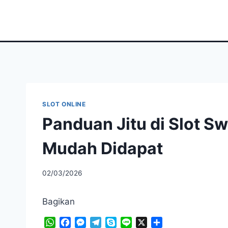
Skip
to
content
SLOT ONLINE
Panduan Jitu di Slot S
Mudah Didapat
02/03/2026
Bagikan
W
F
M
T
S
L
X
S