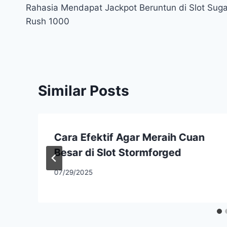
Rahasia Mendapat Jackpot Beruntun di Slot Suga
navigation
Rush 1000
Similar Posts
Cara Efektif Agar Meraih Cuan
Besar di Slot Stormforged
07/29/2025