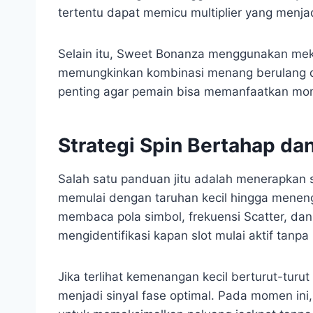
tertentu dapat memicu multiplier yang menj
Selain itu, Sweet Bonanza menggunakan mek
memungkinkan kombinasi menang berulang da
penting agar pemain bisa memanfaatkan mom
Strategi Spin Bertahap da
Salah satu panduan jitu adalah menerapkan 
memulai dengan taruhan kecil hingga menen
membaca pola simbol, frekuensi Scatter, dan
mengidentifikasi kapan slot mulai aktif tanpa
Jika terlihat kemenangan kecil berturut-turut
menjadi sinyal fase optimal. Pada momen ini