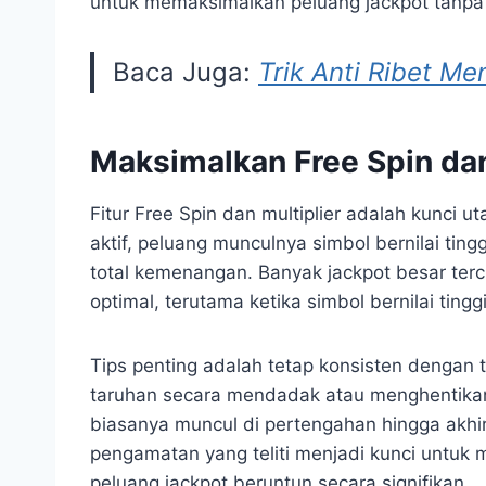
untuk memaksimalkan peluang jackpot tanpa 
Baca Juga:
Trik Anti Ribet M
Maksimalkan Free Spin dan
Fitur Free Spin dan multiplier adalah kunci 
aktif, peluang munculnya simbol bernilai tin
total kemenangan. Banyak jackpot besar terci
optimal, terutama ketika simbol bernilai tingg
Tips penting adalah tetap konsisten dengan
taruhan secara mendadak atau menghentikan
biasanya muncul di pertengahan hingga akhir
pengamatan yang teliti menjadi kunci untuk 
peluang jackpot beruntun secara signifikan.