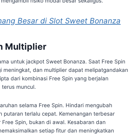
mengambil risiko modal besar sekaligus.
enang Besar di Slot Sweet Bonanza
 Multiplier
utama untuk jackpot Sweet Bonanza. Saat Free Spin
ggi meningkat, dan multiplier dapat melipatgandakan
pta dari kombinasi Free Spin yang berjalan
i terus muncul.
 taruhan selama Free Spin. Hindari mengubah
 putaran terlalu cepat. Kemenangan terbesar
 Free Spin, bukan di awal. Kesabaran dan
memaksimalkan setiap fitur dan meningkatkan