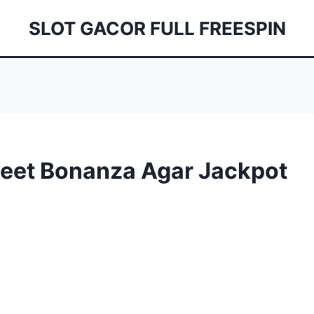
SLOT GACOR FULL FREESPIN
weet Bonanza Agar Jackpot