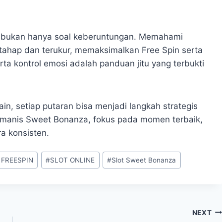
bukan hanya soal keberuntungan. Memahami
rtahap dan terukur, memaksimalkan Free Spin serta
ta kontrol emosi adalah panduan jitu yang terbukti
ain, setiap putaran bisa menjadi langkah strategis
a manis Sweet Bonanza, fokus pada momen terbaik,
a konsisten.
 FREESPIN
#
SLOT ONLINE
#
Slot Sweet Bonanza
NEXT