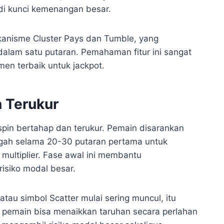
adi kunci kemenangan besar.
anisme Cluster Pays dan Tumble, yang
lam satu putaran. Pemahaman fitur ini sangat
en terbaik untuk jackpot.
n Terukur
spin bertahap dan terukur. Pemain disarankan
gah selama 20-30 putaran pertama untuk
 multiplier. Fase awal ini membantu
 risiko modal besar.
 atau simbol Scatter mulai sering muncul, itu
, pemain bisa menaikkan taruhan secara perlahan