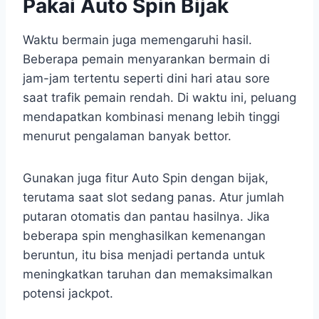
Pakai Auto Spin Bijak
Waktu bermain juga memengaruhi hasil.
Beberapa pemain menyarankan bermain di
jam-jam tertentu seperti dini hari atau sore
saat trafik pemain rendah. Di waktu ini, peluang
mendapatkan kombinasi menang lebih tinggi
menurut pengalaman banyak bettor.
Gunakan juga fitur Auto Spin dengan bijak,
terutama saat slot sedang panas. Atur jumlah
putaran otomatis dan pantau hasilnya. Jika
beberapa spin menghasilkan kemenangan
beruntun, itu bisa menjadi pertanda untuk
meningkatkan taruhan dan memaksimalkan
potensi jackpot.