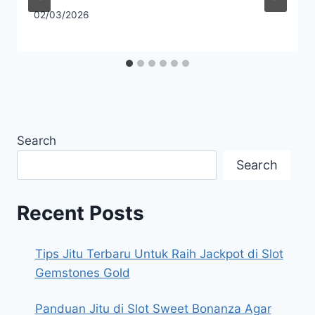
02/03/2026
Search
Search
Recent Posts
Tips Jitu Terbaru Untuk Raih Jackpot di Slot
Gemstones Gold
Panduan Jitu di Slot Sweet Bonanza Agar