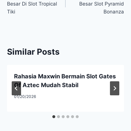
Besar Di Slot Tropical
Besar Slot Pyramid
Tiki
Bonanza
Similar Posts
Rahasia Maxwin Bermain Slot Gates
Of Aztec Mudah Stabil
01/20/2026