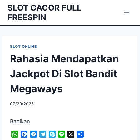
Skip
SLOT GACOR FULL
to
FREESPIN
content
SLOT ONLINE
Rahasia Mendapatkan
Jackpot Di Slot Bandit
Megaways
07/29/2025
Bagikan
W
F
M
T
S
L
X
S