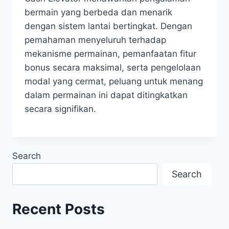
bermain yang berbeda dan menarik
dengan sistem lantai bertingkat. Dengan
pemahaman menyeluruh terhadap
mekanisme permainan, pemanfaatan fitur
bonus secara maksimal, serta pengelolaan
modal yang cermat, peluang untuk menang
dalam permainan ini dapat ditingkatkan
secara signifikan.
Search
Search
Recent Posts