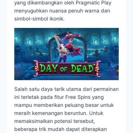
yang dikembangkan oleh Pragmatic Play
menyuguhkan nuansa penuh warna dan
simbol-simbol ikonik.
Salah satu daya tarik utama dari permainan
ini terletak pada fitur Free Spins yang
mampu memberikan peluang besar untuk
meraih kemenangan beruntun. Untuk
memaksimalkan potensi tersebut,
beberapa trik mudah dapat diterapkan