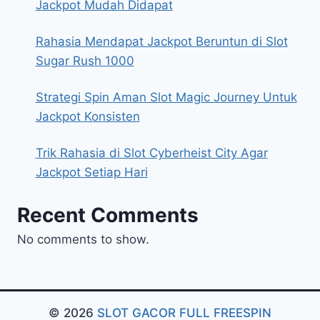
Jackpot Mudah Didapat
Rahasia Mendapat Jackpot Beruntun di Slot
Sugar Rush 1000
Strategi Spin Aman Slot Magic Journey Untuk
Jackpot Konsisten
Trik Rahasia di Slot Cyberheist City Agar
Jackpot Setiap Hari
Recent Comments
No comments to show.
© 2026
SLOT GACOR FULL FREESPIN