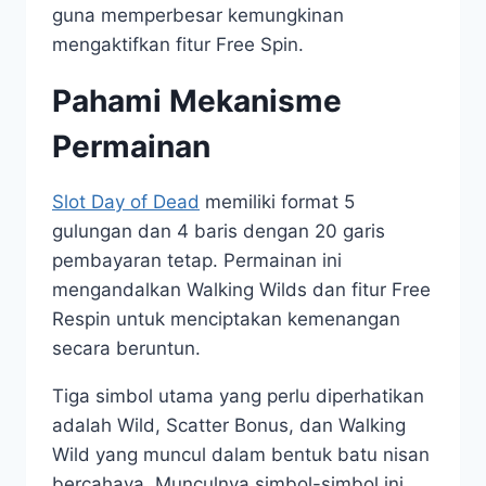
guna memperbesar kemungkinan
mengaktifkan fitur Free Spin.
Pahami Mekanisme
Permainan
Slot Day of Dead
memiliki format 5
gulungan dan 4 baris dengan 20 garis
pembayaran tetap. Permainan ini
mengandalkan Walking Wilds dan fitur Free
Respin untuk menciptakan kemenangan
secara beruntun.
Tiga simbol utama yang perlu diperhatikan
adalah Wild, Scatter Bonus, dan Walking
Wild yang muncul dalam bentuk batu nisan
bercahaya. Munculnya simbol-simbol ini