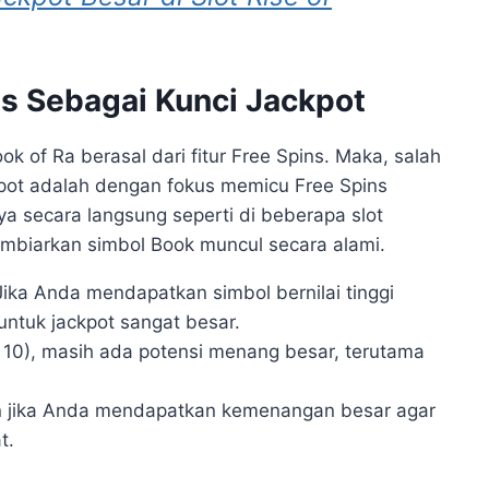
ns Sebagai Kunci Jackpot
of Ra berasal dari fitur Free Spins. Maka, salah
ckpot adalah dengan fokus memicu Free Spins
a secara langsung seperti di beberapa slot
mbiarkan simbol Book muncul secara alami.
 Jika Anda mendapatkan simbol bernilai tinggi
 untuk jackpot sangat besar.
 J, 10), masih ada potensi menang besar, terutama
an jika Anda mendapatkan kemenangan besar agar
t.