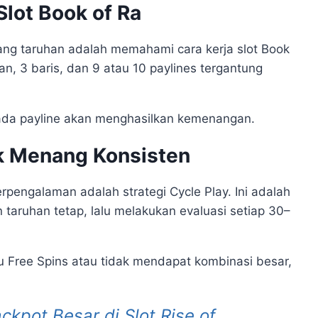
lot Book of Ra
g taruhan adalah memahami cara kerja slot Book
gan, 3 baris, dan 9 atau 10 paylines tergantung
 pada payline akan menghasilkan kemenangan.
uk Menang Konsisten
erpengalaman adalah strategi Cycle Play. Ini adalah
taruhan tetap, lalu melakukan evaluasi setiap 30–
u Free Spins atau tidak mendapat kombinasi besar,
kpot Besar di Slot Rise of