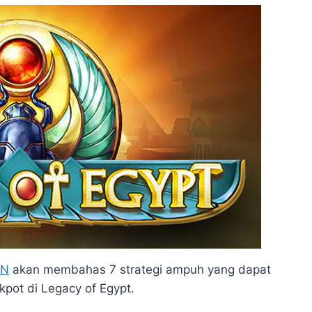
IN
akan membahas 7 strategi ampuh yang dapat
pot di Legacy of Egypt.