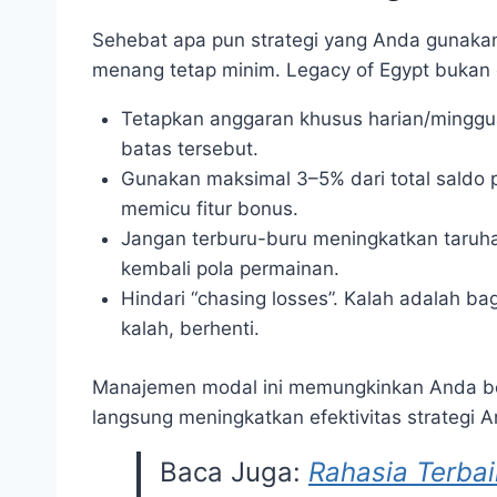
Sehebat apa pun strategi yang Anda gunakan,
menang tetap minim. Legacy of Egypt buka
Tetapkan anggaran khusus harian/minggu
batas tersebut.
Gunakan maksimal 3–5% dari total saldo 
memicu fitur bonus.
Jangan terburu-buru meningkatkan taruhan
kembali pola permainan.
Hindari “chasing losses”. Kalah adalah b
kalah, berhenti.
Manajemen modal ini memungkinkan Anda ber
langsung meningkatkan efektivitas strategi A
Baca Juga:
Rahasia Terbai