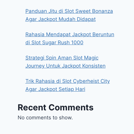
Panduan Jitu di Slot Sweet Bonanza
Agar Jackpot Mudah Didapat
Rahasia Mendapat Jackpot Beruntun
di Slot Sugar Rush 1000
Strategi Spin Aman Slot Magic
Journey Untuk Jackpot Konsisten
Trik Rahasia di Slot Cyberheist City
Agar Jackpot Setiap Hari
Recent Comments
No comments to show.