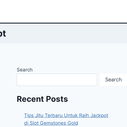
pt
Search
Search
Recent Posts
Tips Jitu Terbaru Untuk Raih Jackpot
di Slot Gemstones Gold