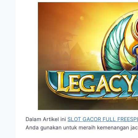
Dalam Artikel ini
SLOT GACOR FULL FREESP
Anda gunakan untuk meraih kemenangan jack