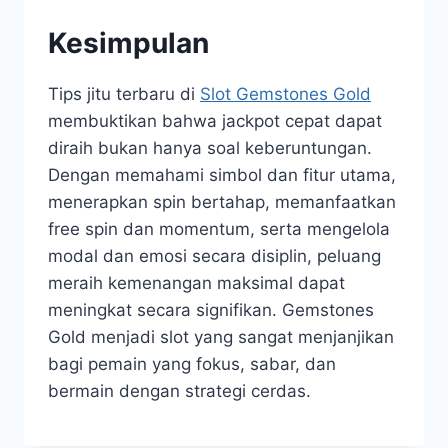
Kesimpulan
Tips jitu terbaru di
Slot Gemstones Gold
membuktikan bahwa jackpot cepat dapat
diraih bukan hanya soal keberuntungan.
Dengan memahami simbol dan fitur utama,
menerapkan spin bertahap, memanfaatkan
free spin dan momentum, serta mengelola
modal dan emosi secara disiplin, peluang
meraih kemenangan maksimal dapat
meningkat secara signifikan. Gemstones
Gold menjadi slot yang sangat menjanjikan
bagi pemain yang fokus, sabar, dan
bermain dengan strategi cerdas.