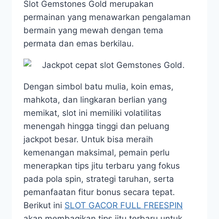
Slot Gemstones Gold merupakan
permainan yang menawarkan pengalaman
bermain yang mewah dengan tema
permata dan emas berkilau.
Dengan simbol batu mulia, koin emas,
mahkota, dan lingkaran berlian yang
memikat, slot ini memiliki volatilitas
menengah hingga tinggi dan peluang
jackpot besar. Untuk bisa meraih
kemenangan maksimal, pemain perlu
menerapkan tips jitu terbaru yang fokus
pada pola spin, strategi taruhan, serta
pemanfaatan fitur bonus secara tepat.
Berikut ini
SLOT GACOR FULL FREESPIN
akan membagikan tips jitu terbaru untuk