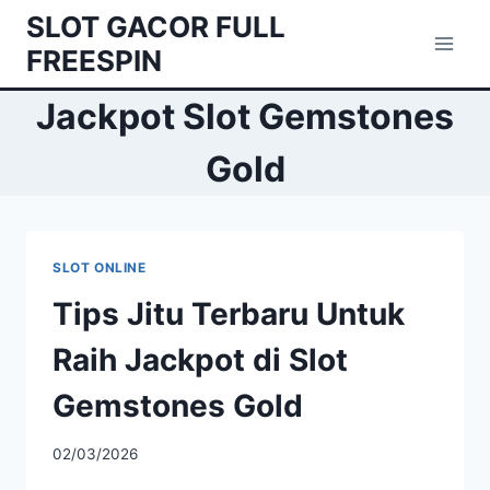
Skip
SLOT GACOR FULL
to
FREESPIN
content
Jackpot Slot Gemstones
Gold
SLOT ONLINE
Tips Jitu Terbaru Untuk
Raih Jackpot di Slot
Gemstones Gold
02/03/2026