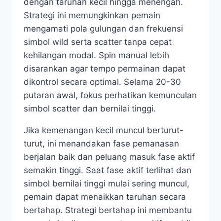
dengan taruhan kecil hingga menengah.
Strategi ini memungkinkan pemain
mengamati pola gulungan dan frekuensi
simbol wild serta scatter tanpa cepat
kehilangan modal. Spin manual lebih
disarankan agar tempo permainan dapat
dikontrol secara optimal. Selama 20-30
putaran awal, fokus perhatikan kemunculan
simbol scatter dan bernilai tinggi.
Jika kemenangan kecil muncul berturut-
turut, ini menandakan fase pemanasan
berjalan baik dan peluang masuk fase aktif
semakin tinggi. Saat fase aktif terlihat dan
simbol bernilai tinggi mulai sering muncul,
pemain dapat menaikkan taruhan secara
bertahap. Strategi bertahap ini membantu