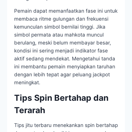
Pemain dapat memanfaatkan fase ini untuk
membaca ritme gulungan dan frekuensi
kemunculan simbol bernilai tinggi. Jika
simbol permata atau mahkota muncul
berulang, meski belum membayar besar,
kondisi ini sering menjadi indikator fase
aktif sedang mendekat. Mengetahui tanda
ini membantu pemain menyiapkan taruhan
dengan lebih tepat agar peluang jackpot
meningkat.
Tips Spin Bertahap dan
Terarah
Tips jitu terbaru menekankan spin bertahap