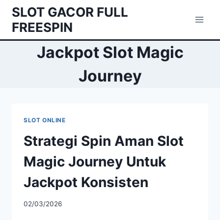
Skip
SLOT GACOR FULL
to
FREESPIN
content
Jackpot Slot Magic
Journey
SLOT ONLINE
Strategi Spin Aman Slot
Magic Journey Untuk
Jackpot Konsisten
02/03/2026