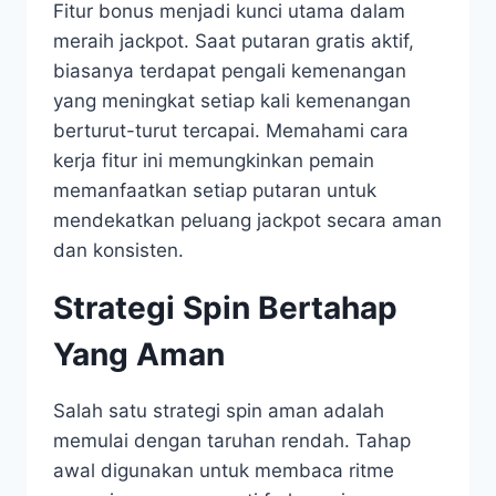
Fitur bonus menjadi kunci utama dalam
meraih jackpot. Saat putaran gratis aktif,
biasanya terdapat pengali kemenangan
yang meningkat setiap kali kemenangan
berturut-turut tercapai. Memahami cara
kerja fitur ini memungkinkan pemain
memanfaatkan setiap putaran untuk
mendekatkan peluang jackpot secara aman
dan konsisten.
Strategi Spin Bertahap
Yang Aman
Salah satu strategi spin aman adalah
memulai dengan taruhan rendah. Tahap
awal digunakan untuk membaca ritme