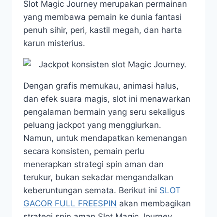
Slot Magic Journey merupakan permainan
yang membawa pemain ke dunia fantasi
penuh sihir, peri, kastil megah, dan harta
karun misterius.
Dengan grafis memukau, animasi halus,
dan efek suara magis, slot ini menawarkan
pengalaman bermain yang seru sekaligus
peluang jackpot yang menggiurkan.
Namun, untuk mendapatkan kemenangan
secara konsisten, pemain perlu
menerapkan strategi spin aman dan
terukur, bukan sekadar mengandalkan
keberuntungan semata. Berikut ini
SLOT
GACOR FULL FREESPIN
akan membagikan
strategi spin aman Slot Magic Journey