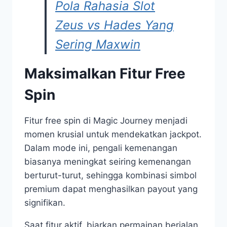
Pola Rahasia Slot
Zeus vs Hades Yang
Sering Maxwin
Maksimalkan Fitur Free
Spin
Fitur free spin di Magic Journey menjadi
momen krusial untuk mendekatkan jackpot.
Dalam mode ini, pengali kemenangan
biasanya meningkat seiring kemenangan
berturut-turut, sehingga kombinasi simbol
premium dapat menghasilkan payout yang
signifikan.
Saat fitur aktif, biarkan permainan berjalan