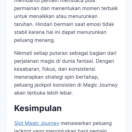
membantu pemain membaca pola
permainan dan menentukan momen terbaik
untuk menaikkan atau menurunkan
taruhan. Hindari bermain saat emosi tidak
stabil karena hal ini dapat menurunkan
peluang menang.
Nikmati setiap putaran sebagai bagian dari
perjalanan magis di dunia fantasi. Dengan
kesabaran, fokus, dan konsistensi
menerapkan strategi spin bertahap,
peluang jackpot konsisten di Magic Journey
akan terbuka lebih lebar.
Kesimpulan
Slot Magic Journey
menawarkan peluang
jackpot yang menggiurkan bagi pemain