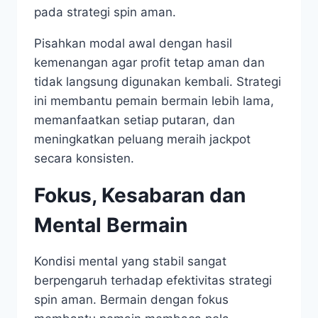
pada strategi spin aman.
Pisahkan modal awal dengan hasil
kemenangan agar profit tetap aman dan
tidak langsung digunakan kembali. Strategi
ini membantu pemain bermain lebih lama,
memanfaatkan setiap putaran, dan
meningkatkan peluang meraih jackpot
secara konsisten.
Fokus, Kesabaran dan
Mental Bermain
Kondisi mental yang stabil sangat
berpengaruh terhadap efektivitas strategi
spin aman. Bermain dengan fokus