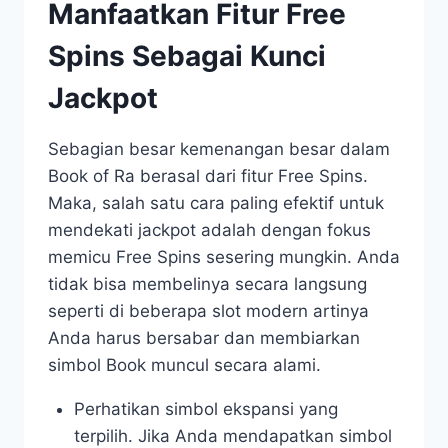
Manfaatkan Fitur Free
Spins Sebagai Kunci
Jackpot
Sebagian besar kemenangan besar dalam
Book of Ra berasal dari fitur Free Spins.
Maka, salah satu cara paling efektif untuk
mendekati jackpot adalah dengan fokus
memicu Free Spins sesering mungkin. Anda
tidak bisa membelinya secara langsung
seperti di beberapa slot modern artinya
Anda harus bersabar dan membiarkan
simbol Book muncul secara alami.
Perhatikan simbol ekspansi yang
terpilih. Jika Anda mendapatkan simbol