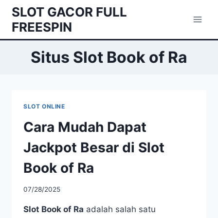
Skip
SLOT GACOR FULL
to
FREESPIN
content
Situs Slot Book of Ra
SLOT ONLINE
Cara Mudah Dapat
Jackpot Besar di Slot
Book of Ra
07/28/2025
Slot Book of Ra
adalah salah satu