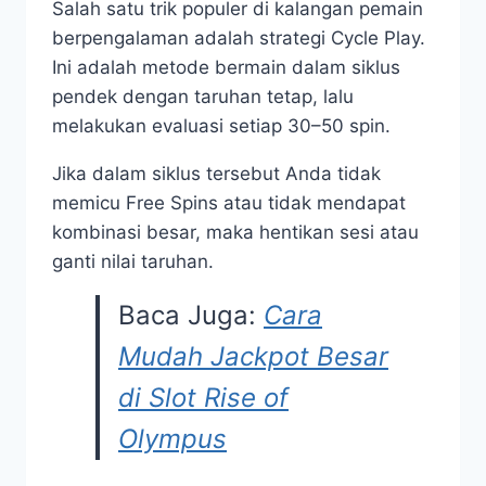
Salah satu trik populer di kalangan pemain
berpengalaman adalah strategi Cycle Play.
Ini adalah metode bermain dalam siklus
pendek dengan taruhan tetap, lalu
melakukan evaluasi setiap 30–50 spin.
Jika dalam siklus tersebut Anda tidak
memicu Free Spins atau tidak mendapat
kombinasi besar, maka hentikan sesi atau
ganti nilai taruhan.
Baca Juga:
Cara
Mudah Jackpot Besar
di Slot Rise of
Olympus