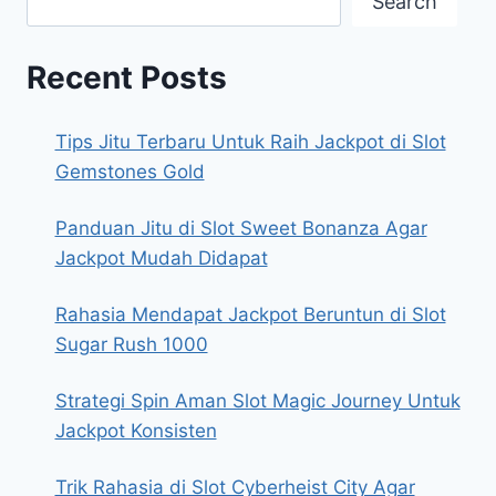
Search
Recent Posts
Tips Jitu Terbaru Untuk Raih Jackpot di Slot
Gemstones Gold
Panduan Jitu di Slot Sweet Bonanza Agar
Jackpot Mudah Didapat
Rahasia Mendapat Jackpot Beruntun di Slot
Sugar Rush 1000
Strategi Spin Aman Slot Magic Journey Untuk
Jackpot Konsisten
Trik Rahasia di Slot Cyberheist City Agar