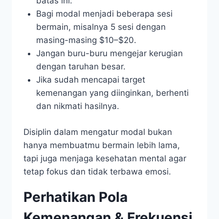
batas ini.
Bagi modal menjadi beberapa sesi
bermain, misalnya 5 sesi dengan
masing-masing $10–$20.
Jangan buru-buru mengejar kerugian
dengan taruhan besar.
Jika sudah mencapai target
kemenangan yang diinginkan, berhenti
dan nikmati hasilnya.
Disiplin dalam mengatur modal bukan
hanya membuatmu bermain lebih lama,
tapi juga menjaga kesehatan mental agar
tetap fokus dan tidak terbawa emosi.
Perhatikan Pola
Kemenangan & Frekuensi