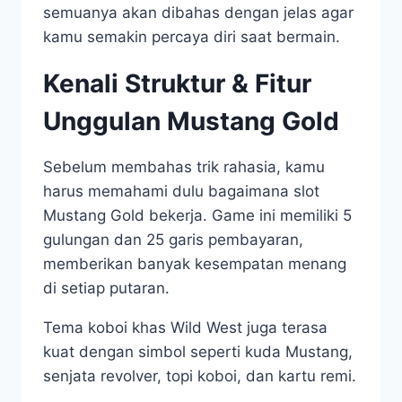
semuanya akan dibahas dengan jelas agar
kamu semakin percaya diri saat bermain.
Kenali Struktur & Fitur
Unggulan Mustang Gold
Sebelum membahas trik rahasia, kamu
harus memahami dulu bagaimana slot
Mustang Gold bekerja. Game ini memiliki 5
gulungan dan 25 garis pembayaran,
memberikan banyak kesempatan menang
di setiap putaran.
Tema koboi khas Wild West juga terasa
kuat dengan simbol seperti kuda Mustang,
senjata revolver, topi koboi, dan kartu remi.