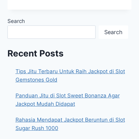
Search
Search
Recent Posts
Tips Jitu Terbaru Untuk Raih Jackpot di Slot
Gemstones Gold
Panduan Jitu di Slot Sweet Bonanza Agar
Jackpot Mudah Didapat
Rahasia Mendapat Jackpot Beruntun di Slot
Sugar Rush 1000