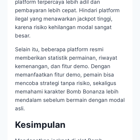
platform terpercaya lebih adil dan
pembayaran lebih cepat. Hindari platform
ilegal yang menawarkan jackpot tinggi,
karena risiko kehilangan modal sangat
besar.
Selain itu, beberapa platform resmi
memberikan statistik permainan, riwayat
kemenangan, dan fitur demo. Dengan
memanfaatkan fitur demo, pemain bisa
mencoba strategi tanpa risiko, sekaligus
memahami karakter Bomb Bonanza lebih
mendalam sebelum bermain dengan modal
asli.
Kesimpulan