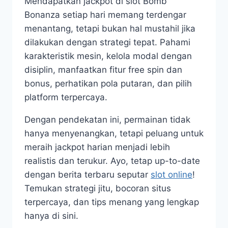
Mendapatkan jackpot di slot Bomb
Bonanza setiap hari memang terdengar
menantang, tetapi bukan hal mustahil jika
dilakukan dengan strategi tepat. Pahami
karakteristik mesin, kelola modal dengan
disiplin, manfaatkan fitur free spin dan
bonus, perhatikan pola putaran, dan pilih
platform terpercaya.
Dengan pendekatan ini, permainan tidak
hanya menyenangkan, tetapi peluang untuk
meraih jackpot harian menjadi lebih
realistis dan terukur. Ayo, tetap up-to-date
dengan berita terbaru seputar
slot online
!
Temukan strategi jitu, bocoran situs
terpercaya, dan tips menang yang lengkap
hanya di sini.