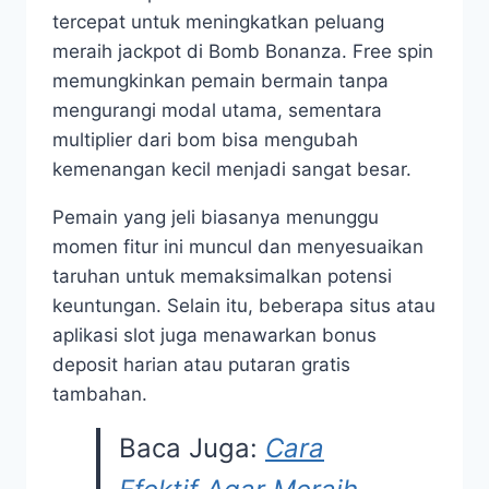
tercepat untuk meningkatkan peluang
meraih jackpot di Bomb Bonanza. Free spin
memungkinkan pemain bermain tanpa
mengurangi modal utama, sementara
multiplier dari bom bisa mengubah
kemenangan kecil menjadi sangat besar.
Pemain yang jeli biasanya menunggu
momen fitur ini muncul dan menyesuaikan
taruhan untuk memaksimalkan potensi
keuntungan. Selain itu, beberapa situs atau
aplikasi slot juga menawarkan bonus
deposit harian atau putaran gratis
tambahan.
Baca Juga:
Cara