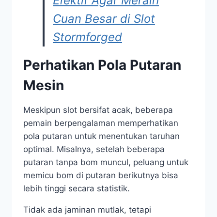
Efektif Agar Meraih
Cuan Besar di Slot
Stormforged
Perhatikan Pola Putaran
Mesin
Meskipun slot bersifat acak, beberapa
pemain berpengalaman memperhatikan
pola putaran untuk menentukan taruhan
optimal. Misalnya, setelah beberapa
putaran tanpa bom muncul, peluang untuk
memicu bom di putaran berikutnya bisa
lebih tinggi secara statistik.
Tidak ada jaminan mutlak, tetapi