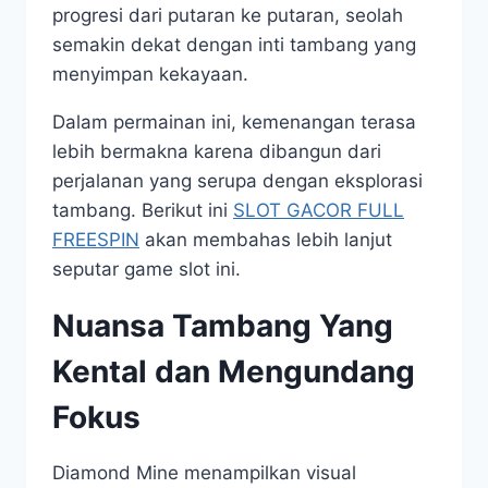
progresi dari putaran ke putaran, seolah
semakin dekat dengan inti tambang yang
menyimpan kekayaan.
Dalam permainan ini, kemenangan terasa
lebih bermakna karena dibangun dari
perjalanan yang serupa dengan eksplorasi
tambang. Berikut ini
SLOT GACOR FULL
FREESPIN
akan membahas lebih lanjut
seputar game slot ini.
Nuansa Tambang Yang
Kental dan Mengundang
Fokus
Diamond Mine menampilkan visual