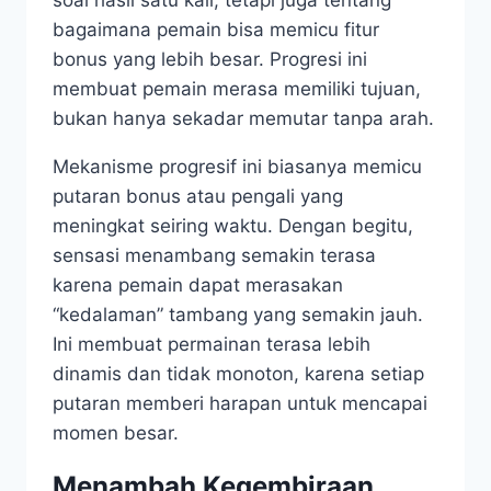
soal hasil satu kali, tetapi juga tentang
bagaimana pemain bisa memicu fitur
bonus yang lebih besar. Progresi ini
membuat pemain merasa memiliki tujuan,
bukan hanya sekadar memutar tanpa arah.
Mekanisme progresif ini biasanya memicu
putaran bonus atau pengali yang
meningkat seiring waktu. Dengan begitu,
sensasi menambang semakin terasa
karena pemain dapat merasakan
“kedalaman” tambang yang semakin jauh.
Ini membuat permainan terasa lebih
dinamis dan tidak monoton, karena setiap
putaran memberi harapan untuk mencapai
momen besar.
Menambah Kegembiraan