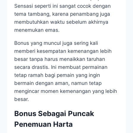
Sensasi seperti ini sangat cocok dengan
tema tambang, karena penambang juga
membutuhkan waktu sebelum akhirnya
menemukan emas.
Bonus yang muncul juga sering kali
memberi kesempatan kemenangan lebih
besar tanpa harus menaikkan taruhan
secara drastis. Ini membuat permainan
tetap ramah bagi pemain yang ingin
bermain dengan aman, namun tetap
mengincar momen kemenangan yang lebih
besar.
Bonus Sebagai Puncak
Penemuan Harta