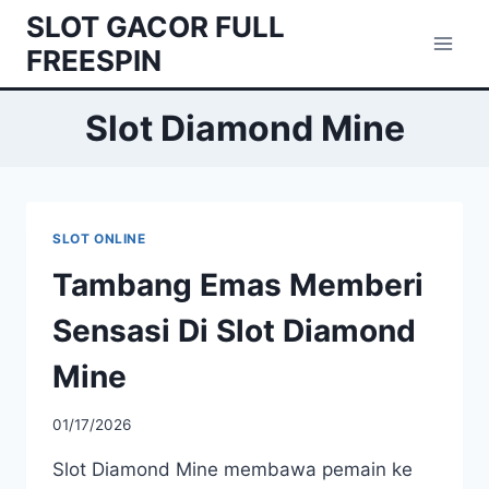
Skip
SLOT GACOR FULL
to
FREESPIN
content
Slot Diamond Mine
SLOT ONLINE
Tambang Emas Memberi
Sensasi Di Slot Diamond
Mine
01/17/2026
Slot Diamond Mine membawa pemain ke