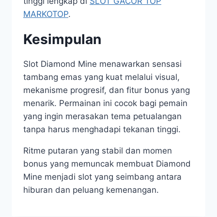
tinggi lengkap di
SLOT GACOR TOP
MARKOTOP
.
Kesimpulan
Slot Diamond Mine menawarkan sensasi
tambang emas yang kuat melalui visual,
mekanisme progresif, dan fitur bonus yang
menarik. Permainan ini cocok bagi pemain
yang ingin merasakan tema petualangan
tanpa harus menghadapi tekanan tinggi.
Ritme putaran yang stabil dan momen
bonus yang memuncak membuat Diamond
Mine menjadi slot yang seimbang antara
hiburan dan peluang kemenangan.