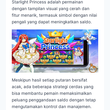
Starlight Princess adalah permainan
dengan tampilan visual yang cerah dan
fitur menarik, termasuk simbol dengan nilai
pengali yang dapat meningkatkan saldo.
Meskipun hasil setiap putaran bersifat
acak, ada beberapa strategi cerdas yang
bisa membantu pemain memaksimalkan
peluang penggandaan saldo dengan tetap
mengutamakan kontrol dan manajemen.