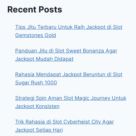
Recent Posts
Tips Jitu Terbaru Untuk Raih Jackpot di Slot
Gemstones Gold
Panduan Jitu di Slot Sweet Bonanza Agar
Jackpot Mudah Didapat
Rahasia Mendapat Jackpot Beruntun di Slot
Sugar Rush 1000
Strategi Spin Aman Slot Magic Journey Untuk
Jackpot Konsisten
Trik Rahasia di Slot Cyberheist City Agar
Jackpot Setiap Hari