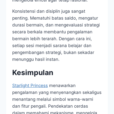
mengelola emosi agar tetap rasional.
Konsistensi dan disiplin juga sangat
penting. Mematuhi batas saldo, mengatur
durasi bermain, dan mengevaluasi strategi
secara berkala membantu pengalaman
bermain lebih terarah. Dengan cara ini,
setiap sesi menjadi sarana belajar dan
pengembangan strategi, bukan sekadar
menunggu hasil instan.
Kesimpulan
Starlight Princess
menawarkan
pengalaman yang menyenangkan sekaligus
menantang melalui simbol warna-warni
dan fitur pengali. Pendekatan cerdas
dalam memahami mekanisme, mengelola