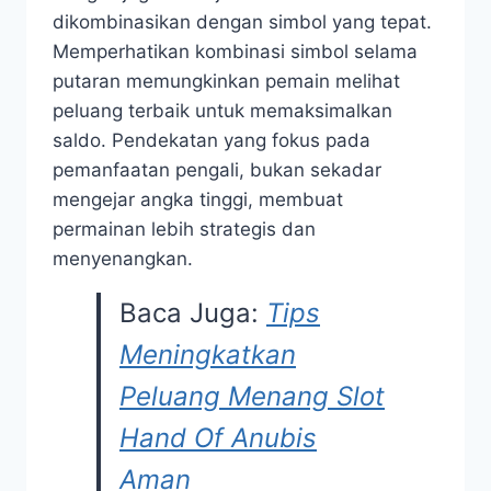
dikombinasikan dengan simbol yang tepat.
Memperhatikan kombinasi simbol selama
putaran memungkinkan pemain melihat
peluang terbaik untuk memaksimalkan
saldo. Pendekatan yang fokus pada
pemanfaatan pengali, bukan sekadar
mengejar angka tinggi, membuat
permainan lebih strategis dan
menyenangkan.
Baca Juga:
Tips
Meningkatkan
Peluang Menang Slot
Hand Of Anubis
Aman