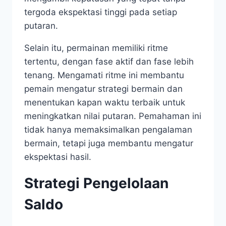
tergoda ekspektasi tinggi pada setiap
putaran.
Selain itu, permainan memiliki ritme
tertentu, dengan fase aktif dan fase lebih
tenang. Mengamati ritme ini membantu
pemain mengatur strategi bermain dan
menentukan kapan waktu terbaik untuk
meningkatkan nilai putaran. Pemahaman ini
tidak hanya memaksimalkan pengalaman
bermain, tetapi juga membantu mengatur
ekspektasi hasil.
Strategi Pengelolaan
Saldo