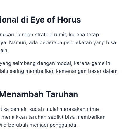
onal di Eye of Horus
ngkan dengan strategi rumit, karena tetap
ya. Namun, ada beberapa pendekatan yang bisa
ain.
 yang seimbang dengan modal, karena game ini
terlalu sering memberikan kemenangan besar dalam
 Menambah Taruhan
tika pemain sudah mulai merasakan ritme
, menaikkan taruhan sedikit bisa memberikan
 Wild berubah menjadi pengganda.