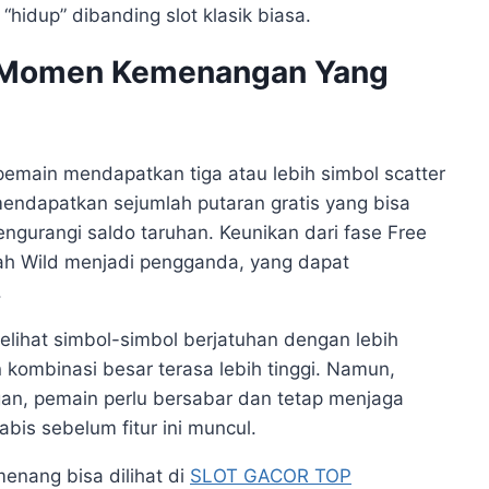
hidup” dibanding slot klasik biasa.
an Momen Kemenangan Yang
 pemain mendapatkan tiga atau lebih simbol scatter
mendapatkan sejumlah putaran gratis yang bisa
urangi saldo taruhan. Keunikan dari fase Free
h Wild menjadi pengganda, yang dapat
.
lihat simbol-simbol berjatuhan dengan lebih
kombinasi besar terasa lebih tinggi. Namun,
gan, pemain perlu bersabar dan tetap menjaga
abis sebelum fitur ini muncul.
enang bisa dilihat di
SLOT GACOR TOP