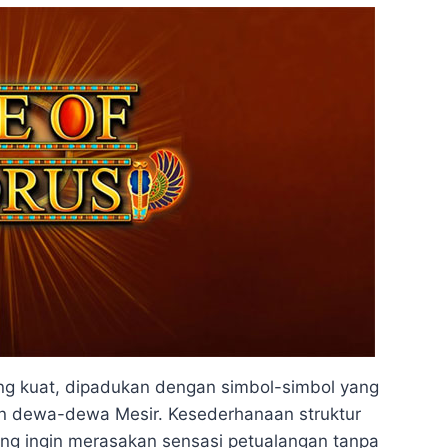
ng kuat, dipadukan dengan simbol-simbol yang
dan dewa-dewa Mesir. Kesederhanaan struktur
g ingin merasakan sensasi petualangan tanpa