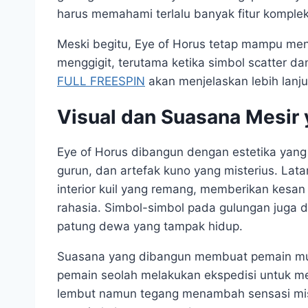
harus memahami terlalu banyak fitur komplek
Meski begitu, Eye of Horus tetap mampu m
menggigit, terutama ketika simbol scatter dan
FULL FREESPIN
akan menjelaskan lebih lanjut
Visual dan Suasana Mesir
Eye of Horus dibangun dengan estetika yan
gurun, dan artefak kuno yang misterius. La
interior kuil yang remang, memberikan kesa
rahasia. Simbol-simbol pada gulungan juga di
patung dewa yang tampak hidup.
Suasana yang dibangun membuat pemain muda
pemain seolah melakukan ekspedisi untuk m
lembut namun tegang menambah sensasi mist