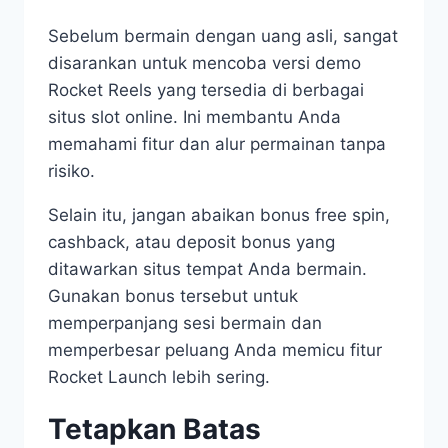
Sebelum bermain dengan uang asli, sangat
disarankan untuk mencoba versi demo
Rocket Reels yang tersedia di berbagai
situs slot online. Ini membantu Anda
memahami fitur dan alur permainan tanpa
risiko.
Selain itu, jangan abaikan bonus free spin,
cashback, atau deposit bonus yang
ditawarkan situs tempat Anda bermain.
Gunakan bonus tersebut untuk
memperpanjang sesi bermain dan
memperbesar peluang Anda memicu fitur
Rocket Launch lebih sering.
Tetapkan Batas