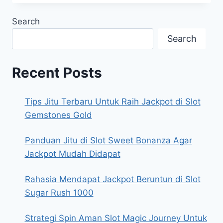
Search
Search
Recent Posts
Tips Jitu Terbaru Untuk Raih Jackpot di Slot
Gemstones Gold
Panduan Jitu di Slot Sweet Bonanza Agar
Jackpot Mudah Didapat
Rahasia Mendapat Jackpot Beruntun di Slot
Sugar Rush 1000
Strategi Spin Aman Slot Magic Journey Untuk