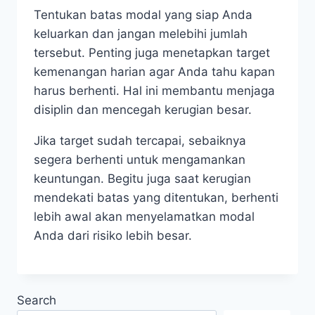
Tentukan batas modal yang siap Anda
keluarkan dan jangan melebihi jumlah
tersebut. Penting juga menetapkan target
kemenangan harian agar Anda tahu kapan
harus berhenti. Hal ini membantu menjaga
disiplin dan mencegah kerugian besar.
Jika target sudah tercapai, sebaiknya
segera berhenti untuk mengamankan
keuntungan. Begitu juga saat kerugian
mendekati batas yang ditentukan, berhenti
lebih awal akan menyelamatkan modal
Anda dari risiko lebih besar.
Search