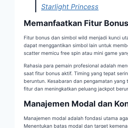
Starlight Princess
Memanfaatkan Fitur Bonus
Fitur bonus dan simbol wild menjadi kunci u
dapat menggantikan simbol lain untuk mem
scatter memicu free spin atau mini game y
Rahasia para pemain profesional adalah m
saat fitur bonus aktif. Timing yang tepat s
beruntun. Kesabaran dan pengamatan yang te
fitur dan meningkatkan peluang jackpot berun
Manajemen Modal dan Kon
Manajemen modal adalah fondasi utama agar 
Menentukan batas modal dan target kemenan