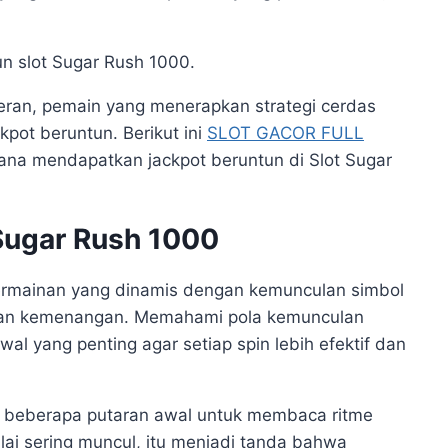
ran, pemain yang menerapkan strategi cerdas
ckpot beruntun. Berikut ini
SLOT GACOR FULL
na mendapatkan jackpot beruntun di Slot Sugar
Sugar Rush 1000
ermainan yang dinamis dengan kemunculan simbol
tukan kemenangan. Memahami pola kemunculan
wal yang penting agar setiap spin lebih efektif dan
beberapa putaran awal untuk membaca ritme
lai sering muncul, itu menjadi tanda bahwa