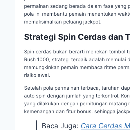
permainan sedang berada dalam fase yang 
pola ini membantu pemain menentukan waktu
memaksimalkan peluang jackpot.
Strategi Spin Cerdas dan 
Spin cerdas bukan berarti menekan tombol t
Rush 1000, strategi terbaik adalah memulai 
memungkinkan pemain membaca ritme permai
risiko awal.
Setelah pola permainan terbaca, taruhan da
auto spin dengan jumlah yang terkontrol. Ko
yang dilakukan dengan perhitungan matang
kemenangan dan fitur bonus, sehingga jackpo
Baca Juga:
Cara Cerdas M