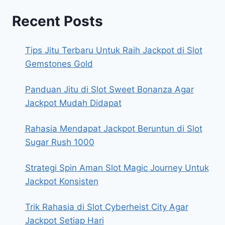
Recent Posts
Tips Jitu Terbaru Untuk Raih Jackpot di Slot
Gemstones Gold
Panduan Jitu di Slot Sweet Bonanza Agar
Jackpot Mudah Didapat
Rahasia Mendapat Jackpot Beruntun di Slot
Sugar Rush 1000
Strategi Spin Aman Slot Magic Journey Untuk
Jackpot Konsisten
Trik Rahasia di Slot Cyberheist City Agar
Jackpot Setiap Hari