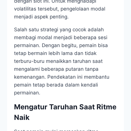
dengan slot ini. Untuk menghadapi
volatilitas tersebut, pengelolaan modal
menjadi aspek penting.
Salah satu strategi yang cocok adalah
membagi modal menjadi beberapa sesi
permainan. Dengan begitu, pemain bisa
tetap bermain lebih lama dan tidak
terburu-buru menaikkan taruhan saat
mengalami beberapa putaran tanpa
kemenangan. Pendekatan ini membantu
pemain tetap berada dalam kendali
permainan.
Mengatur Taruhan Saat Ritme
Naik