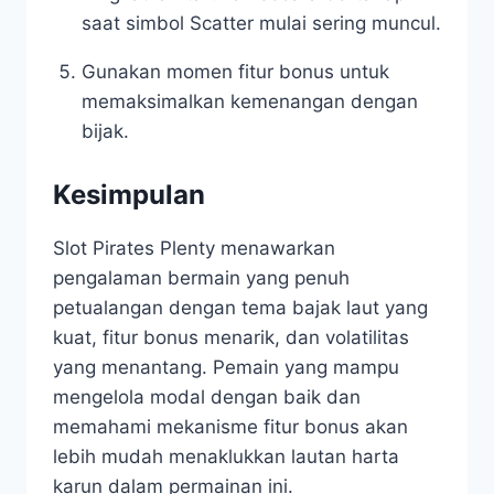
saat simbol Scatter mulai sering muncul.
Gunakan momen fitur bonus untuk
memaksimalkan kemenangan dengan
bijak.
Kesimpulan
Slot Pirates Plenty menawarkan
pengalaman bermain yang penuh
petualangan dengan tema bajak laut yang
kuat, fitur bonus menarik, dan volatilitas
yang menantang. Pemain yang mampu
mengelola modal dengan baik dan
memahami mekanisme fitur bonus akan
lebih mudah menaklukkan lautan harta
karun dalam permainan ini.