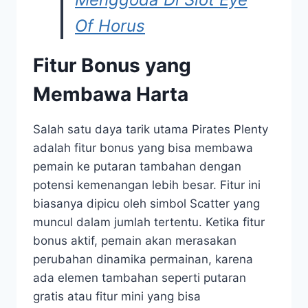
Of Horus
Fitur Bonus yang
Membawa Harta
Salah satu daya tarik utama Pirates Plenty
adalah fitur bonus yang bisa membawa
pemain ke putaran tambahan dengan
potensi kemenangan lebih besar. Fitur ini
biasanya dipicu oleh simbol Scatter yang
muncul dalam jumlah tertentu. Ketika fitur
bonus aktif, pemain akan merasakan
perubahan dinamika permainan, karena
ada elemen tambahan seperti putaran
gratis atau fitur mini yang bisa