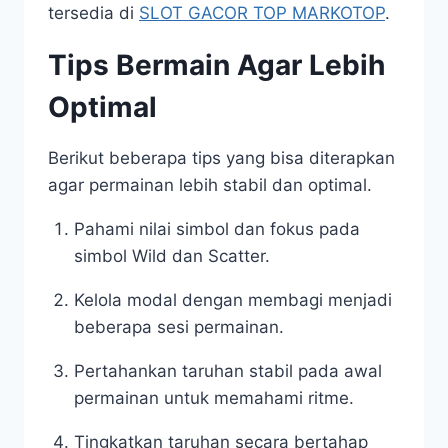
tersedia di
SLOT GACOR TOP MARKOTOP
.
Tips Bermain Agar Lebih
Optimal
Berikut beberapa tips yang bisa diterapkan
agar permainan lebih stabil dan optimal.
Pahami nilai simbol dan fokus pada
simbol Wild dan Scatter.
Kelola modal dengan membagi menjadi
beberapa sesi permainan.
Pertahankan taruhan stabil pada awal
permainan untuk memahami ritme.
Tingkatkan taruhan secara bertahap