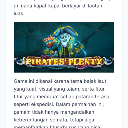
di mana kapal-kapal berlayar di lautan
luas.
Game ini dikenal karena tema bajak laut
yang kuat, visual yang tajam, serta fitur-
fitur yang membuat setiap putaran terasa
seperti ekspedisi. Dalam permainan ini,
pemain tidak hanya mengandalkan
keberuntungan semata, tetapi juga
memanfaatkan fitur khusus yang bisa