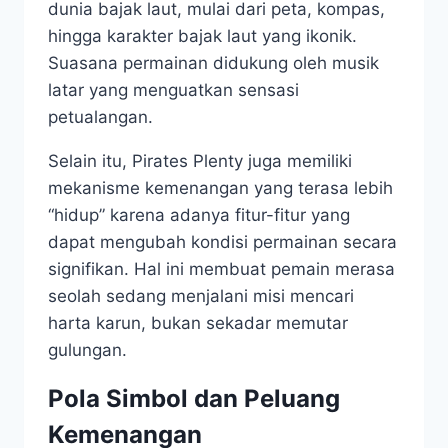
dunia bajak laut, mulai dari peta, kompas,
hingga karakter bajak laut yang ikonik.
Suasana permainan didukung oleh musik
latar yang menguatkan sensasi
petualangan.
Selain itu, Pirates Plenty juga memiliki
mekanisme kemenangan yang terasa lebih
“hidup” karena adanya fitur-fitur yang
dapat mengubah kondisi permainan secara
signifikan. Hal ini membuat pemain merasa
seolah sedang menjalani misi mencari
harta karun, bukan sekadar memutar
gulungan.
Pola Simbol dan Peluang
Kemenangan