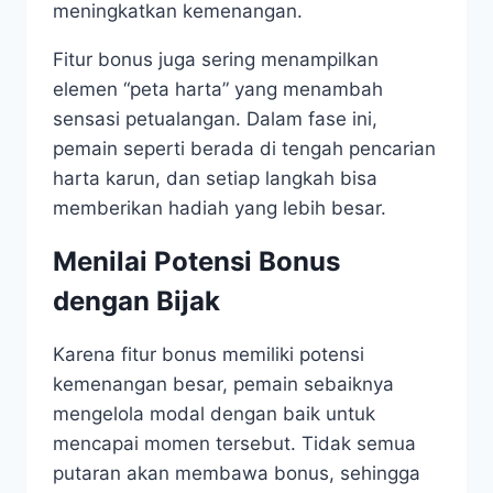
meningkatkan kemenangan.
Fitur bonus juga sering menampilkan
elemen “peta harta” yang menambah
sensasi petualangan. Dalam fase ini,
pemain seperti berada di tengah pencarian
harta karun, dan setiap langkah bisa
memberikan hadiah yang lebih besar.
Menilai Potensi Bonus
dengan Bijak
Karena fitur bonus memiliki potensi
kemenangan besar, pemain sebaiknya
mengelola modal dengan baik untuk
mencapai momen tersebut. Tidak semua
putaran akan membawa bonus, sehingga