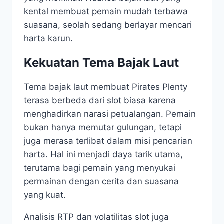
kental membuat pemain mudah terbawa
suasana, seolah sedang berlayar mencari
harta karun.
Kekuatan Tema Bajak Laut
Tema bajak laut membuat Pirates Plenty
terasa berbeda dari slot biasa karena
menghadirkan narasi petualangan. Pemain
bukan hanya memutar gulungan, tetapi
juga merasa terlibat dalam misi pencarian
harta. Hal ini menjadi daya tarik utama,
terutama bagi pemain yang menyukai
permainan dengan cerita dan suasana
yang kuat.
Analisis RTP dan volatilitas slot juga