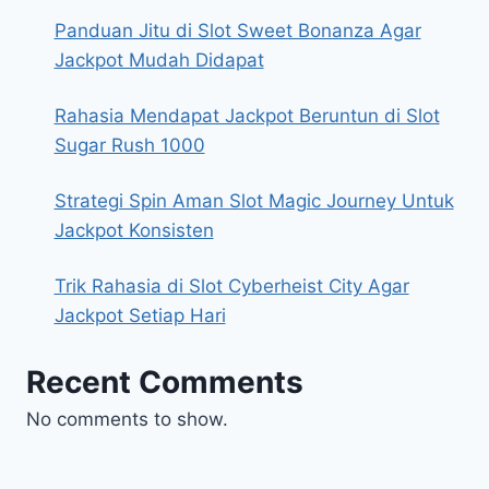
Panduan Jitu di Slot Sweet Bonanza Agar
Jackpot Mudah Didapat
Rahasia Mendapat Jackpot Beruntun di Slot
Sugar Rush 1000
Strategi Spin Aman Slot Magic Journey Untuk
Jackpot Konsisten
Trik Rahasia di Slot Cyberheist City Agar
Jackpot Setiap Hari
Recent Comments
No comments to show.