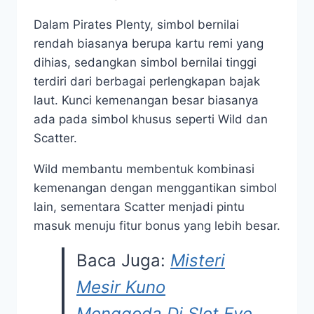
Dalam Pirates Plenty, simbol bernilai
rendah biasanya berupa kartu remi yang
dihias, sedangkan simbol bernilai tinggi
terdiri dari berbagai perlengkapan bajak
laut. Kunci kemenangan besar biasanya
ada pada simbol khusus seperti Wild dan
Scatter.
Wild membantu membentuk kombinasi
kemenangan dengan menggantikan simbol
lain, sementara Scatter menjadi pintu
masuk menuju fitur bonus yang lebih besar.
Baca Juga:
Misteri
Mesir Kuno
Menggoda Di Slot Eye