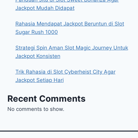
Jackpot Mudah Didapat
Rahasia Mendapat Jackpot Beruntun di Slot
Sugar Rush 1000
Strategi Spin Aman Slot Magic Journey Untuk
Jackpot Konsisten
Trik Rahasia di Slot Cyberheist City Agar
Jackpot Setiap Hari
Recent Comments
No comments to show.