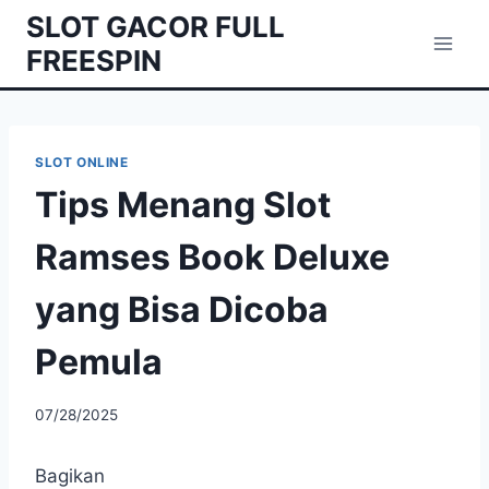
Skip
SLOT GACOR FULL
to
FREESPIN
content
SLOT ONLINE
Tips Menang Slot
Ramses Book Deluxe
yang Bisa Dicoba
Pemula
07/28/2025
Bagikan