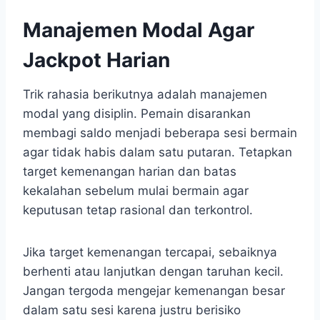
Manajemen Modal Agar
Jackpot Harian
Trik rahasia berikutnya adalah manajemen
modal yang disiplin. Pemain disarankan
membagi saldo menjadi beberapa sesi bermain
agar tidak habis dalam satu putaran. Tetapkan
target kemenangan harian dan batas
kekalahan sebelum mulai bermain agar
keputusan tetap rasional dan terkontrol.
Jika target kemenangan tercapai, sebaiknya
berhenti atau lanjutkan dengan taruhan kecil.
Jangan tergoda mengejar kemenangan besar
dalam satu sesi karena justru berisiko