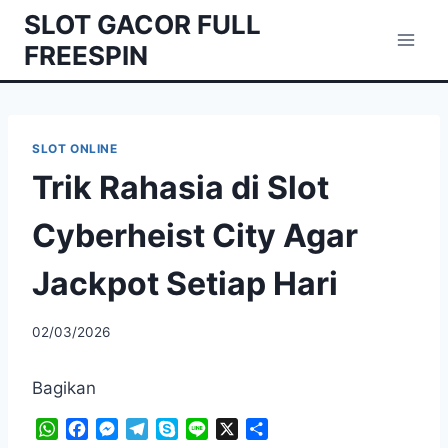
Skip
SLOT GACOR FULL
to
FREESPIN
content
SLOT ONLINE
Trik Rahasia di Slot
Cyberheist City Agar
Jackpot Setiap Hari
02/03/2026
Bagikan
W
F
M
T
S
L
X
S