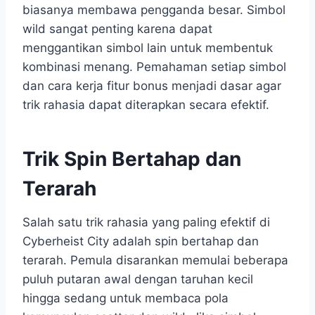
biasanya membawa pengganda besar. Simbol
wild sangat penting karena dapat
menggantikan simbol lain untuk membentuk
kombinasi menang. Pemahaman setiap simbol
dan cara kerja fitur bonus menjadi dasar agar
trik rahasia dapat diterapkan secara efektif.
Trik Spin Bertahap dan
Terarah
Salah satu trik rahasia yang paling efektif di
Cyberheist City adalah spin bertahap dan
terarah. Pemula disarankan memulai beberapa
puluh putaran awal dengan taruhan kecil
hingga sedang untuk membaca pola