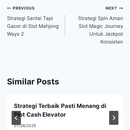
Post
PREVIOUS
NEXT
Strategi Santai Tapi
Strategi Spin Aman
navigation
Gacor di Slot Mahjong
Slot Magic Journey
Ways 2
Untuk Jackpot
Konsisten
Similar Posts
Strategi Terbaik Pasti Menang di
Slot Cash Elevator
07/28/2025