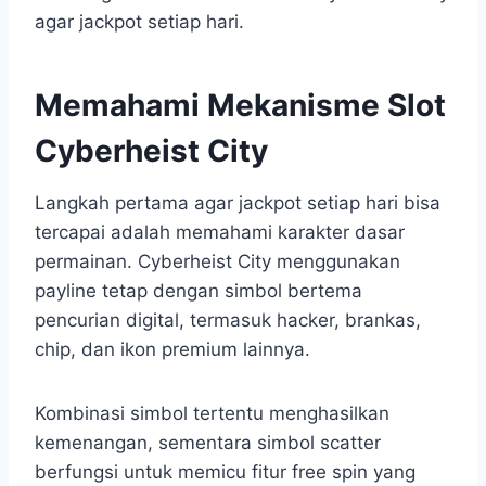
agar jackpot setiap hari.
Memahami Mekanisme Slot
Cyberheist City
Langkah pertama agar jackpot setiap hari bisa
tercapai adalah memahami karakter dasar
permainan. Cyberheist City menggunakan
payline tetap dengan simbol bertema
pencurian digital, termasuk hacker, brankas,
chip, dan ikon premium lainnya.
Kombinasi simbol tertentu menghasilkan
kemenangan, sementara simbol scatter
berfungsi untuk memicu fitur free spin yang