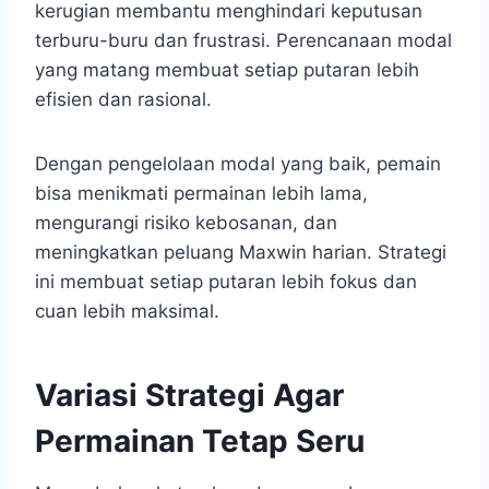
kerugian membantu menghindari keputusan
terburu-buru dan frustrasi. Perencanaan modal
yang matang membuat setiap putaran lebih
efisien dan rasional.
Dengan pengelolaan modal yang baik, pemain
bisa menikmati permainan lebih lama,
mengurangi risiko kebosanan, dan
meningkatkan peluang Maxwin harian. Strategi
ini membuat setiap putaran lebih fokus dan
cuan lebih maksimal.
Variasi Strategi Agar
Permainan Tetap Seru