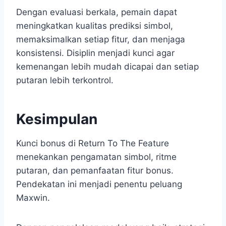
Dengan evaluasi berkala, pemain dapat
meningkatkan kualitas prediksi simbol,
memaksimalkan setiap fitur, dan menjaga
konsistensi. Disiplin menjadi kunci agar
kemenangan lebih mudah dicapai dan setiap
putaran lebih terkontrol.
Kesimpulan
Kunci bonus di Return To The Feature
menekankan pengamatan simbol, ritme
putaran, dan pemanfaatan fitur bonus.
Pendekatan ini menjadi penentu peluang
Maxwin.