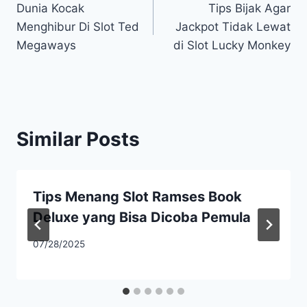
Dunia Kocak
Tips Bijak Agar
navigation
Menghibur Di Slot Ted
Jackpot Tidak Lewat
Megaways
di Slot Lucky Monkey
Similar Posts
Tips Menang Slot Ramses Book
Deluxe yang Bisa Dicoba Pemula
07/28/2025