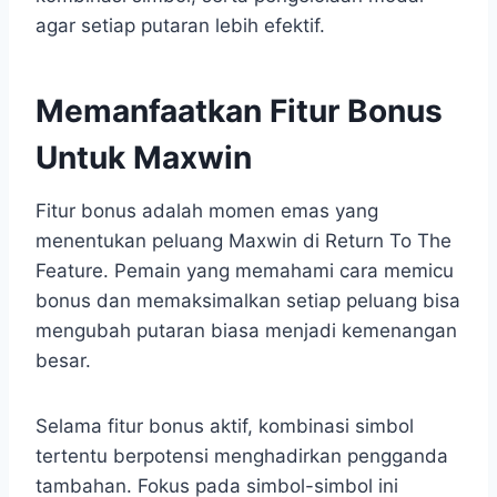
agar setiap putaran lebih efektif.
Memanfaatkan Fitur Bonus
Untuk Maxwin
Fitur bonus adalah momen emas yang
menentukan peluang Maxwin di Return To The
Feature. Pemain yang memahami cara memicu
bonus dan memaksimalkan setiap peluang bisa
mengubah putaran biasa menjadi kemenangan
besar.
Selama fitur bonus aktif, kombinasi simbol
tertentu berpotensi menghadirkan pengganda
tambahan. Fokus pada simbol-simbol ini