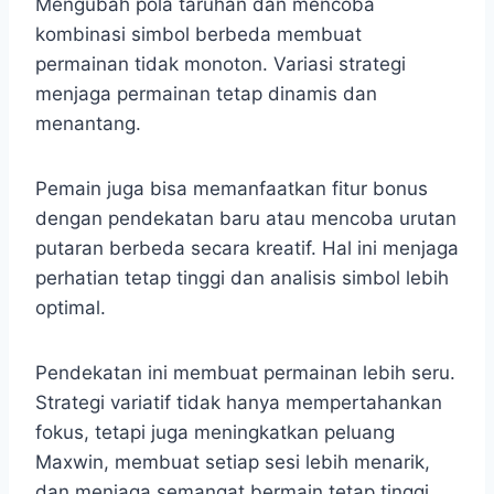
Mengubah pola taruhan dan mencoba
kombinasi simbol berbeda membuat
permainan tidak monoton. Variasi strategi
menjaga permainan tetap dinamis dan
menantang.
Pemain juga bisa memanfaatkan fitur bonus
dengan pendekatan baru atau mencoba urutan
putaran berbeda secara kreatif. Hal ini menjaga
perhatian tetap tinggi dan analisis simbol lebih
optimal.
Pendekatan ini membuat permainan lebih seru.
Strategi variatif tidak hanya mempertahankan
fokus, tetapi juga meningkatkan peluang
Maxwin, membuat setiap sesi lebih menarik,
dan menjaga semangat bermain tetap tinggi.