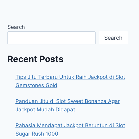
Search
Search
Recent Posts
Tips Jitu Terbaru Untuk Raih Jackpot di Slot
Gemstones Gold
Panduan Jitu di Slot Sweet Bonanza Agar
Jackpot Mudah Didapat
Rahasia Mendapat Jackpot Beruntun di Slot
Sugar Rush 1000