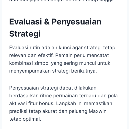
Evaluasi & Penyesuaian
Strategi
Evaluasi rutin adalah kunci agar strategi tetap
relevan dan efektif. Pemain perlu mencatat
kombinasi simbol yang sering muncul untuk
menyempurnakan strategi berikutnya.
Penyesuaian strategi dapat dilakukan
berdasarkan ritme permainan terbaru dan pola
aktivasi fitur bonus. Langkah ini memastikan
prediksi tetap akurat dan peluang Maxwin
tetap optimal.