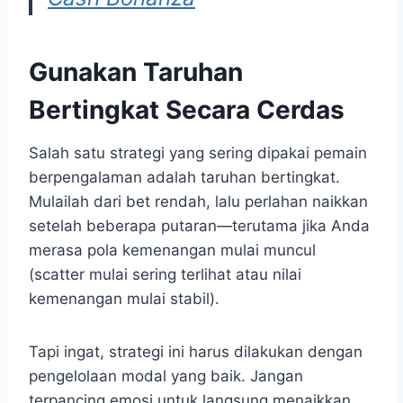
Gunakan Taruhan
Bertingkat Secara Cerdas
Salah satu strategi yang sering dipakai pemain
berpengalaman adalah taruhan bertingkat.
Mulailah dari bet rendah, lalu perlahan naikkan
setelah beberapa putaran—terutama jika Anda
merasa pola kemenangan mulai muncul
(scatter mulai sering terlihat atau nilai
kemenangan mulai stabil).
Tapi ingat, strategi ini harus dilakukan dengan
pengelolaan modal yang baik. Jangan
terpancing emosi untuk langsung menaikkan