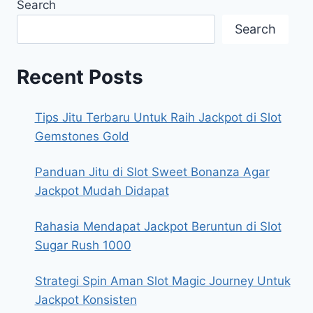
Search
Search
Recent Posts
Tips Jitu Terbaru Untuk Raih Jackpot di Slot
Gemstones Gold
Panduan Jitu di Slot Sweet Bonanza Agar
Jackpot Mudah Didapat
Rahasia Mendapat Jackpot Beruntun di Slot
Sugar Rush 1000
Strategi Spin Aman Slot Magic Journey Untuk
Jackpot Konsisten