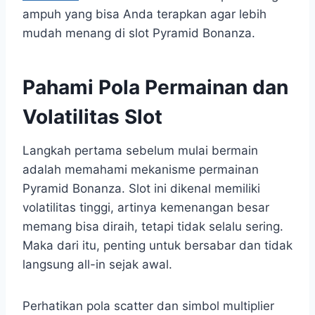
ampuh yang bisa Anda terapkan agar lebih
mudah menang di slot Pyramid Bonanza.
Pahami Pola Permainan dan
Volatilitas Slot
Langkah pertama sebelum mulai bermain
adalah memahami mekanisme permainan
Pyramid Bonanza. Slot ini dikenal memiliki
volatilitas tinggi, artinya kemenangan besar
memang bisa diraih, tetapi tidak selalu sering.
Maka dari itu, penting untuk bersabar dan tidak
langsung all-in sejak awal.
Perhatikan pola scatter dan simbol multiplier