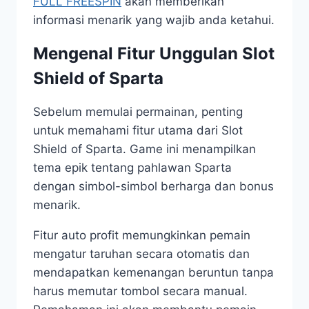
FULL FREESPIN
akan memberikan
informasi menarik yang wajib anda ketahui.
Mengenal Fitur Unggulan Slot
Shield of Sparta
Sebelum memulai permainan, penting
untuk memahami fitur utama dari Slot
Shield of Sparta. Game ini menampilkan
tema epik tentang pahlawan Sparta
dengan simbol-simbol berharga dan bonus
menarik.
Fitur auto profit memungkinkan pemain
mengatur taruhan secara otomatis dan
mendapatkan kemenangan beruntun tanpa
harus memutar tombol secara manual.