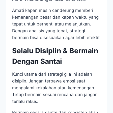
Amati kapan mesin cenderung memberi
kemenangan besar dan kapan waktu yang
tepat untuk berhenti atau melanjutkan.
Dengan analisis yang tepat, strategi
bermain bisa disesuaikan agar lebih efektif.
Selalu Disiplin & Bermain
Dengan Santai
Kunci utama dari strategi gila ini adalah
disiplin. Jangan terbawa emosi saat
mengalami kekalahan atau kemenangan.
Tetap bermain sesuai rencana dan jangan
terlalu rakus.
Bermain secara santai dan konsisten akan