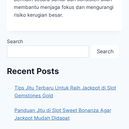
membantu menjaga fokus dan mengurangi
risiko kerugian besar.
Search
Search
Recent Posts
Tips Jitu Terbaru Untuk Raih Jackpot di Slot
Gemstones Gold
Panduan Jitu di Slot Sweet Bonanza Agar
Jackpot Mudah Didapat