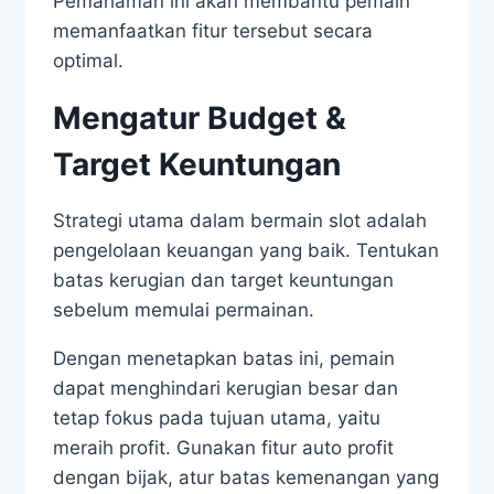
Pemahaman ini akan membantu pemain
memanfaatkan fitur tersebut secara
optimal.
Mengatur Budget &
Target Keuntungan
Strategi utama dalam bermain slot adalah
pengelolaan keuangan yang baik. Tentukan
batas kerugian dan target keuntungan
sebelum memulai permainan.
Dengan menetapkan batas ini, pemain
dapat menghindari kerugian besar dan
tetap fokus pada tujuan utama, yaitu
meraih profit. Gunakan fitur auto profit
dengan bijak, atur batas kemenangan yang