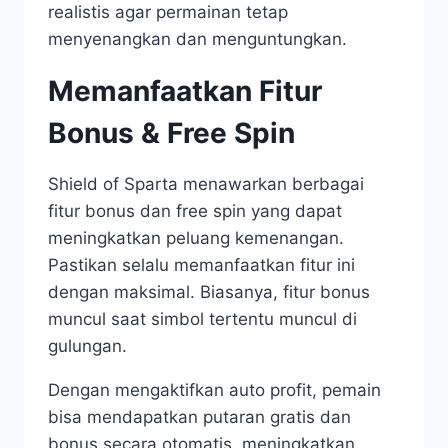
realistis agar permainan tetap
menyenangkan dan menguntungkan.
Memanfaatkan Fitur
Bonus & Free Spin
Shield of Sparta menawarkan berbagai
fitur bonus dan free spin yang dapat
meningkatkan peluang kemenangan.
Pastikan selalu memanfaatkan fitur ini
dengan maksimal. Biasanya, fitur bonus
muncul saat simbol tertentu muncul di
gulungan.
Dengan mengaktifkan auto profit, pemain
bisa mendapatkan putaran gratis dan
bonus secara otomatis, meningkatkan