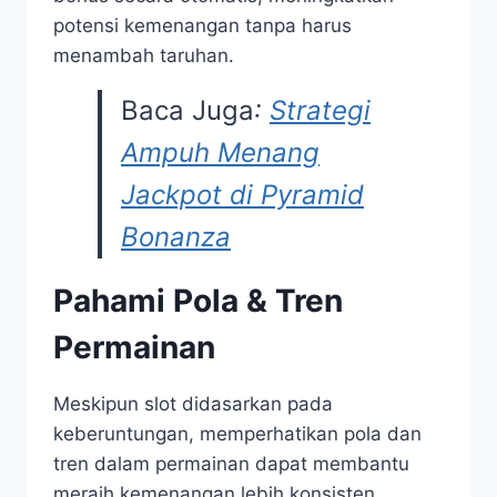
potensi kemenangan tanpa harus
menambah taruhan.
Baca Juga
:
Strategi
Ampuh Menang
Jackpot di Pyramid
Bonanza
Pahami Pola & Tren
Permainan
Meskipun slot didasarkan pada
keberuntungan, memperhatikan pola dan
tren dalam permainan dapat membantu
meraih kemenangan lebih konsisten.