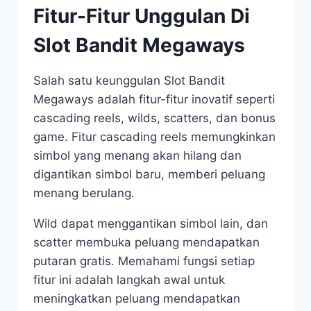
Fitur-Fitur Unggulan Di
Slot Bandit Megaways
Salah satu keunggulan Slot Bandit
Megaways adalah fitur-fitur inovatif seperti
cascading reels, wilds, scatters, dan bonus
game. Fitur cascading reels memungkinkan
simbol yang menang akan hilang dan
digantikan simbol baru, memberi peluang
menang berulang.
Wild dapat menggantikan simbol lain, dan
scatter membuka peluang mendapatkan
putaran gratis. Memahami fungsi setiap
fitur ini adalah langkah awal untuk
meningkatkan peluang mendapatkan