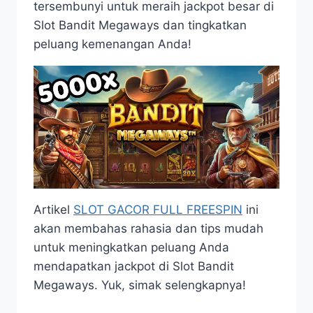
tersembunyi untuk meraih jackpot besar di
Slot Bandit Megaways dan tingkatkan
peluang kemenangan Anda!
Artikel
SLOT GACOR FULL FREESPIN
ini
akan membahas rahasia dan tips mudah
untuk meningkatkan peluang Anda
mendapatkan jackpot di Slot Bandit
Megaways. Yuk, simak selengkapnya!