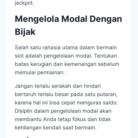
jackpot.
Mengelola Modal Dengan
Bijak
Salah satu rahasia utama dalam bermain
slot adalah pengelolaan modal. Tentukan
batas kerugian dan kemenangan sebelum
memulai permainan.
Jangan terlalu serakah dan hindari
bertaruh terlalu besar pada satu putaran,
karena hal ini bisa cepat menguras saldo.
Disiplin dalam pengelolaan modal akan
membantu Anda tetap fokus dan tidak
kehilangan kendali saat bermain.