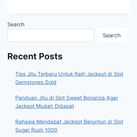
Search
Search
Recent Posts
Tips Jitu Terbaru Untuk Raih Jackpot di Slot
Gemstones Gold
Panduan Jitu di Slot Sweet Bonanza Agar
Jackpot Mudah Didapat
Rahasia Mendapat Jackpot Beruntun di Slot
Sugar Rush 1000