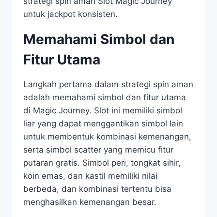
strategi spin aman Slot Magic Journey
untuk jackpot konsisten.
Memahami Simbol dan
Fitur Utama
Langkah pertama dalam strategi spin aman
adalah memahami simbol dan fitur utama
di Magic Journey. Slot ini memiliki simbol
liar yang dapat menggantikan simbol lain
untuk membentuk kombinasi kemenangan,
serta simbol scatter yang memicu fitur
putaran gratis. Simbol peri, tongkat sihir,
koin emas, dan kastil memiliki nilai
berbeda, dan kombinasi tertentu bisa
menghasilkan kemenangan besar.