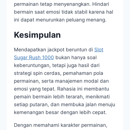
permainan tetap menyenangkan. Hindari
bermain saat emosi tidak stabil karena hal
ini dapat menurunkan peluang menang.
Kesimpulan
Mendapatkan jackpot beruntun di
Slot
Sugar Rush 1000
bukan hanya soal
keberuntungan, tetapi juga hasil dari
strategi spin cerdas, pemahaman pola
permainan, serta manajemen modal dan
emosi yang tepat. Rahasia ini membantu
pemain bermain lebih terarah, menikmati
setiap putaran, dan membuka jalan menuju
kemenangan besar dengan lebih cepat.
Dengan memahami karakter permainan,