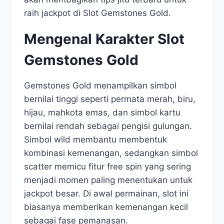
raih jackpot di Slot Gemstones Gold.
Mengenal Karakter Slot
Gemstones Gold
Gemstones Gold menampilkan simbol
bernilai tinggi seperti permata merah, biru,
hijau, mahkota emas, dan simbol kartu
bernilai rendah sebagai pengisi gulungan.
Simbol wild membantu membentuk
kombinasi kemenangan, sedangkan simbol
scatter memicu fitur free spin yang sering
menjadi momen paling menentukan untuk
jackpot besar. Di awal permainan, slot ini
biasanya memberikan kemenangan kecil
sebagai fase pemanasan.