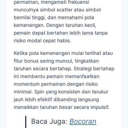
permainan, mengamati frekuensi
munculnya simbol scatter atau simbol
bernilai tinggi, dan memahami pola
kemenangan. Dengan taruhan kecil,
pemain dapat bertahan lebih lama tanpa
risiko modal cepat habis.
Ketika pola kemenangan mulai terlihat atau
fitur bonus sering muncul, tingkatkan
taruhan secara bertahap. Strategi bertahap
ini membantu pemain memanfaatkan
momentum permainan dengan risiko
minimal. Spin yang konsisten dan terukur
jauh lebih efektif dibanding langsung
menaikkan taruhan besar secara impulsif.
Baca Juga:
Bocoran