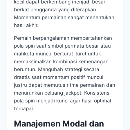
kecil dapat berkembang menjadi besar
berkat pengganda yang diterapkan.
Momentum permainan sangat menentukan
hasil akhir.
Pemain berpengalaman mempertahankan
pola spin saat simbol permata besar atau
mahkota muncul berturut-turut untuk
memaksimalkan kombinasi kemenangan
beruntun. Mengubah strategi secara
drastis saat momentum positif muncul
justru dapat memutus ritme permainan dan
menurunkan peluang jackpot. Konsistensi
pola spin menjadi kunci agar hasil optimal
tercapai.
Manajemen Modal dan