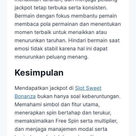
jackpot tetap terbuka serta konsisten.
Bermain dengan fokus membantu pemain
membaca pola permainan dan menentukan
momen terbaik untuk menaikkan atau
menurunkan taruhan. Hindari bermain saat
emosi tidak stabil karena hal ini dapat
menurunkan peluang menang.
Kesimpulan
Mendapatkan jackpot di
Slot Sweet
Bonanza
bukan hanya soal keberuntungan.
Memahami simbol dan fitur utama,
menerapkan spin bertahap dan terukur,
memaksimalkan Free Spin serta multiplier,
dan menjaga manajemen modal serta