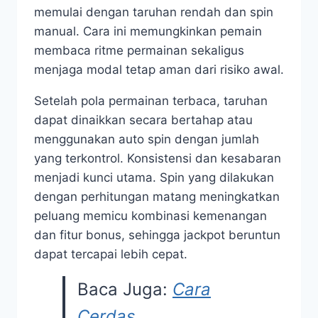
memulai dengan taruhan rendah dan spin
manual. Cara ini memungkinkan pemain
membaca ritme permainan sekaligus
menjaga modal tetap aman dari risiko awal.
Setelah pola permainan terbaca, taruhan
dapat dinaikkan secara bertahap atau
menggunakan auto spin dengan jumlah
yang terkontrol. Konsistensi dan kesabaran
menjadi kunci utama. Spin yang dilakukan
dengan perhitungan matang meningkatkan
peluang memicu kombinasi kemenangan
dan fitur bonus, sehingga jackpot beruntun
dapat tercapai lebih cepat.
Baca Juga:
Cara
Cerdas