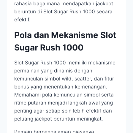
rahasia bagaimana mendapatkan jackpot
beruntun di Slot Sugar Rush 1000 secara
efektif.
Pola dan Mekanisme Slot
Sugar Rush 1000
Slot Sugar Rush 1000 memiliki mekanisme
permainan yang dinamis dengan
kemunculan simbol wild, scatter, dan fitur
bonus yang menentukan kemenangan.
Memahami pola kemunculan simbol serta
ritme putaran menjadi langkah awal yang
penting agar setiap spin lebih efektif dan
peluang jackpot beruntun meningkat.
Pemain berpengalaman biasanya