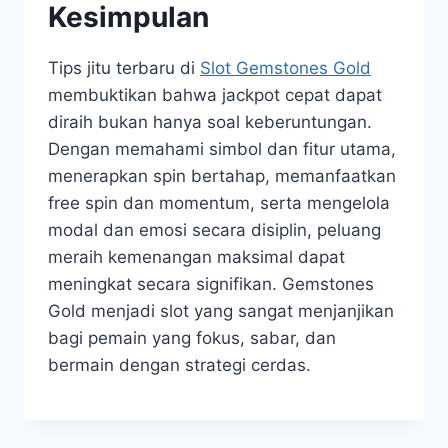
Kesimpulan
Tips jitu terbaru di
Slot Gemstones Gold
membuktikan bahwa jackpot cepat dapat
diraih bukan hanya soal keberuntungan.
Dengan memahami simbol dan fitur utama,
menerapkan spin bertahap, memanfaatkan
free spin dan momentum, serta mengelola
modal dan emosi secara disiplin, peluang
meraih kemenangan maksimal dapat
meningkat secara signifikan. Gemstones
Gold menjadi slot yang sangat menjanjikan
bagi pemain yang fokus, sabar, dan
bermain dengan strategi cerdas.