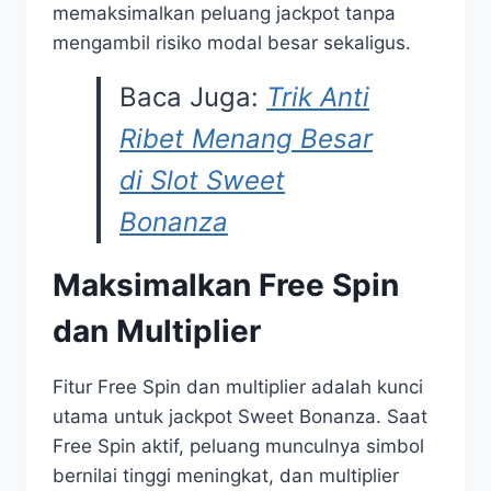
memaksimalkan peluang jackpot tanpa
mengambil risiko modal besar sekaligus.
Baca Juga:
Trik Anti
Ribet Menang Besar
di Slot Sweet
Bonanza
Maksimalkan Free Spin
dan Multiplier
Fitur Free Spin dan multiplier adalah kunci
utama untuk jackpot Sweet Bonanza. Saat
Free Spin aktif, peluang munculnya simbol
bernilai tinggi meningkat, dan multiplier