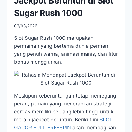
Jackpot Beruntun di Slot
Sugar Rush 1000
02/03/2026
Slot Sugar Rush 1000 merupakan
permainan yang bertema dunia permen
yang penuh warna, animasi manis, dan fitur
bonus menggiurkan.
Meskipun keberuntungan tetap memegang
peran, pemain yang menerapkan strategi
cerdas memiliki peluang lebih tinggi untuk
meraih jackpot beruntun. Berikut ini
SLOT
GACOR FULL FREESPIN
akan membagikan