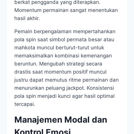
berkat pengganda yang diterapkan.
Momentum permainan sangat menentukan
hasil akhir.
Pemain berpengalaman mempertahankan
pola spin saat simbol permata besar atau
mahkota muncul berturut-turut untuk
memaksimalkan kombinasi kemenangan
beruntun. Mengubah strategi secara
drastis saat momentum positif muncul
justru dapat memutus ritme permainan dan
menurunkan peluang jackpot. Konsistensi
pola spin menjadi kunci agar hasil optimal
tercapai.
Manajemen Modal dan
Kontrol Emosi